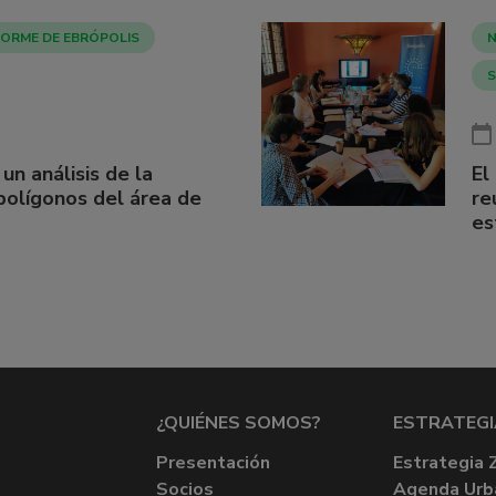
FORME DE EBRÓPOLIS
N
S
 un análisis de la
El
 polígonos del área de
re
es
¿QUIÉNES SOMOS?
ESTRATEGI
Presentación
Estrategia 
Socios
Agenda Urb