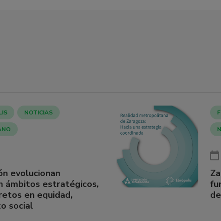
LIS
NOTICIAS
F
ANO
N
ón evolucionan
Za
n ámbitos estratégicos,
fu
retos en equidad,
de
o social