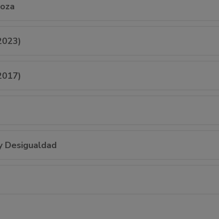
goza
2023)
2017)
 y Desigualdad