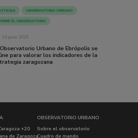
OTICIAS
OBSERVATORIO URBANO
OBRE EL OBSERVATORIO
19 junio 2025
 Observatorio Urbano de Ebrópolis se
úne para valorar los indicadores de la
trategia zaragozana
A
OBSERVATORIO URBANO
Zaragoza +20
Sobre el observatorio
ana de Zaragoza
Cuadro de mando