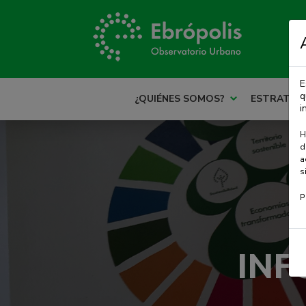
E
q
¿QUIÉNES SOMOS?
ESTRATEG
i
H
d
a
s
P
INF