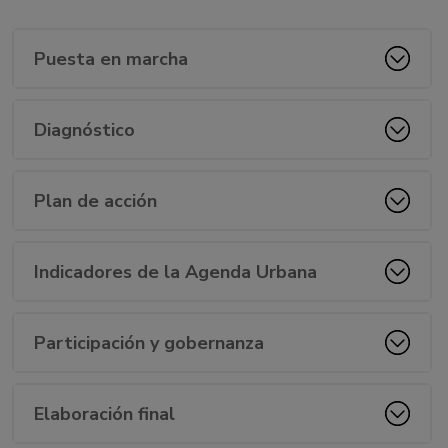
puedan elaborar Planes de Acción mediante la
colaboración y participación de actores públicos y
Puesta en marcha
privados.
Ayudará a cada entidad local a trabajar, de manera
coordinada, consciente, comprometida y voluntaria,
Diagnóstico
un modelo urbanístico más sostenible, resiliente,
inclusivo y seguro, tal y como apuesta el ODS nº
11 de Naciones Unidas.
Plan de acción
¿Por qué es tan importante en este momento?
Además de la importancia que tiene en sí misma,
Indicadores de la Agenda Urbana
la Agenda Urbana Española se elabora para
cumplir los compromisos adquiridos por España en
los acuerdos internacionales
Participación y gobernanza
La
Agenda Urbana de Zaragoza
permite alinearse
con las políticas nacionales e internacionales se
concibe como palanca para el cumplimiento de
Elaboración final
estas (Agenda 2030-0DS, Nueva Agenda Urbana