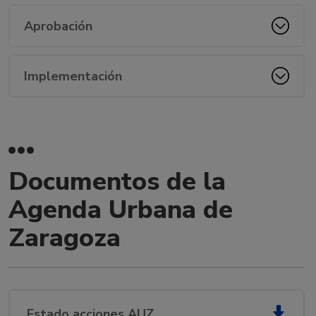
ONU Hábitat y las Agendas Urbanas Europea y
Española) y también que contar con ella implica un
Aprobación
valor añadido para optar a los distintos fondos de
recuperación de la UE para el nuevo periodo de
Implementación
financiación europeo de desarrollo regional y de
cohesión 2021-2027
Documentos de la
Agenda Urbana de
Zaragoza
Estado acciones AUZ