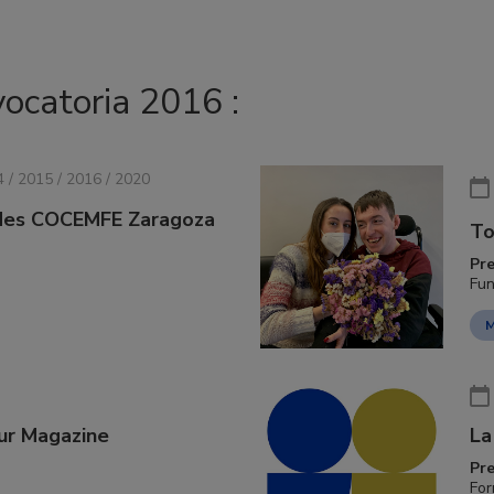
vocatoria 2016 :
4 / 2015 / 2016 / 2020
ades COCEMFE Zaragoza
To
Pr
Fun
M
ur Magazine
La
Pr
For