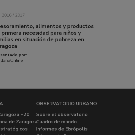
2016 / 2017
esoramiento, alimentos y productos
 primera necesidad para niños y
milias en situación de pobreza en
ragoza
esentado por:
idariaOnline
A
OBSERVATORIO URBANO
Zaragoza +20
Sobre el observatorio
ana de Zaragoza
Cuadro de mando
stratégicos
Informes de Ebrópolis