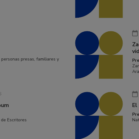
Za
vi
 personas presas, familiares y
Pr
Zar
Ar
6
rbum
El
Pr
de Escritores
Nat