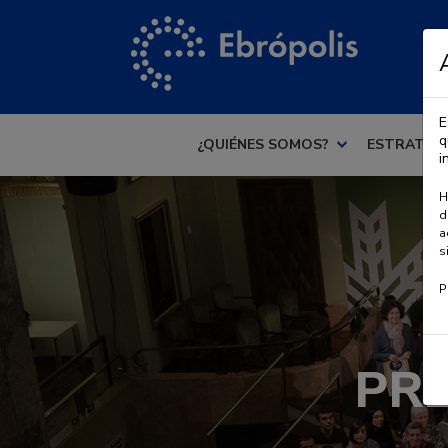
E
q
¿QUIÉNES SOMOS?
ESTRATEG
i
H
d
a
s
P
PRE