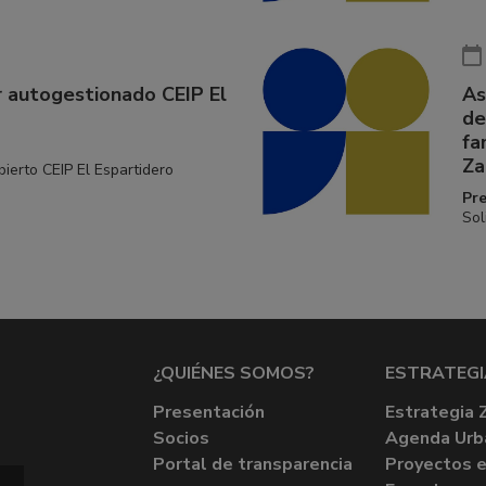
 autogestionado CEIP El
As
de
fa
Za
erto CEIP El Espartidero
Pr
Sol
¿QUIÉNES SOMOS?
ESTRATEGI
Presentación
Estrategia 
Socios
Agenda Urb
Portal de transparencia
Proyectos e