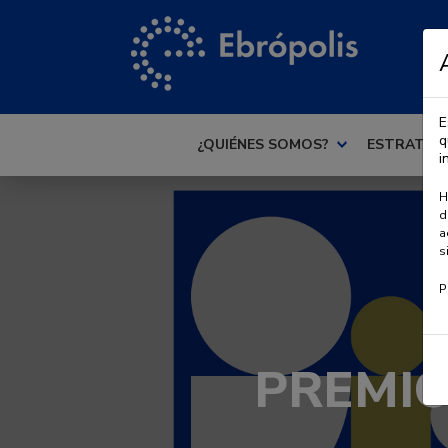
E
q
¿QUIÉNES SOMOS?
ESTRATEG
i
H
d
a
s
P
PREMIO