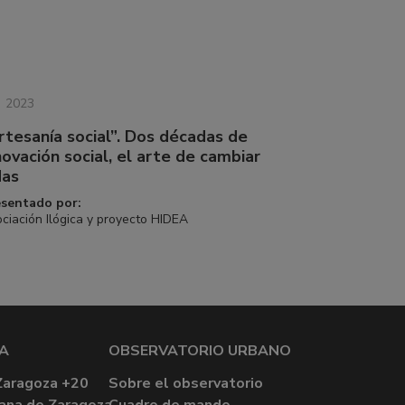
2023
rtesanía social”. Dos décadas de
novación social, el arte de cambiar
das
esentado por:
ciación Ilógica y proyecto HIDEA
A
OBSERVATORIO URBANO
Zaragoza +20
Sobre el observatorio