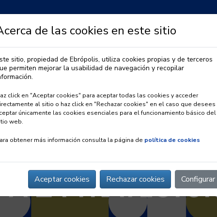
Acerca de las cookies en este sitio
ste sitio, propiedad de Ebrópolis, utiliza cookies propias y de terceros
ue permiten mejorar la usabilidad de navegación y recopilar
IA
OBSERVATORIO URBANO
PREMIO EBRÓPOLIS
nformación.
az click en "Aceptar cookies" para aceptar todas las cookies y acceder
irectamente al sitio o haz click en "Rechazar cookies" en el caso que desees
ceptar únicamente las cookies esenciales para el funcionamiento básico del
itio web.
ara obtener más información consulta la página de
política de cookies
 A LA TRAYECTOR
Aceptar cookies
Rechazar cookies
Configurar