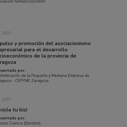
ciación farmaSOLIDARIA
2023
pulso y promoción del asociacionismo
presarial para el desarrollo
cioeconómico de la provincia de
ragoza
esentado por:
federación de la Pequeña y Mediana Empresa de
ragoza - CEPYME Zaragoza
2023
cicla tu bizi
esentado por:
onio Cuenca (Ebrobizi)