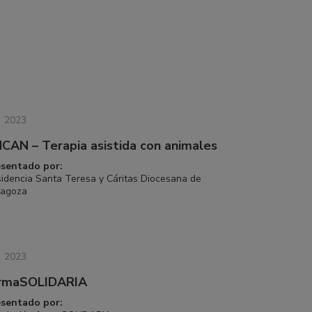
2023
NCAN – Terapia asistida con animales
esentado por:
idencia Santa Teresa y Cáritas Diocesana de
ragoza
2023
rmaSOLIDARIA
esentado por: