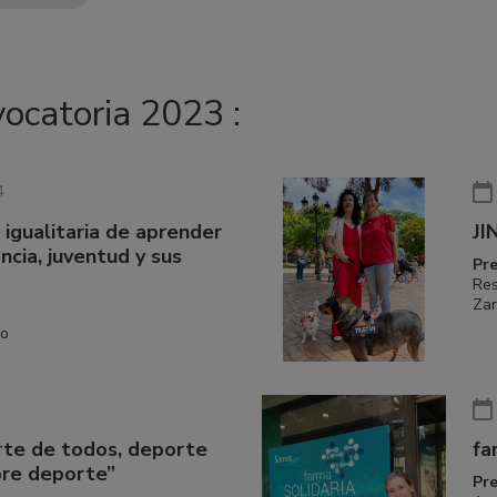
vocatoria 2023 :
4
igualitaria de aprender
JI
ncia, juventud y sus
Pr
Res
Za
so
te de todos, deporte
fa
pre deporte”
Pr