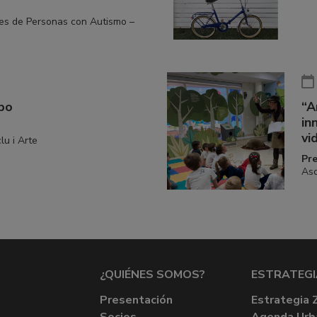
res de Personas con Autismo –
bo
“A
in
vi
lu i Arte
Pr
Aso
¿QUIÉNES SOMOS?
ESTRATEGI
Presentación
Estrategia 