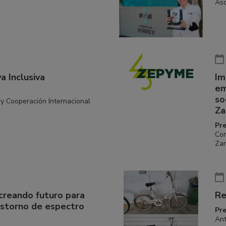
Aso
a Inclusiva
Im
em
so
y Cooperación Internacional
Za
Pr
Con
Za
reando futuro para
Re
astorno de espectro
Pr
Ant