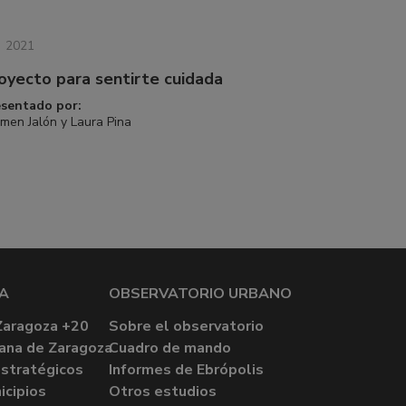
2021
oyecto para sentirte cuidada
esentado por:
men Jalón y Laura Pina
A
OBSERVATORIO URBANO
Zaragoza +20
Sobre el observatorio
ana de Zaragoza
Cuadro de mando
stratégicos
Informes de Ebrópolis
icipios
Otros estudios