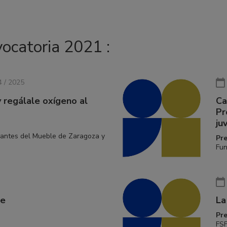
vocatoria 2021 :
4 / 2025
y regálale oxígeno al
Ca
Pr
ju
iantes del Mueble de Zaragoza y
Pr
Fun
te
La
Pr
FSF