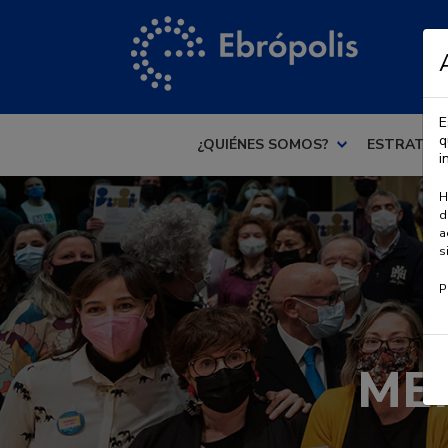
E
q
¿QUIÉNES SOMOS?
ESTRATEG
i
H
d
a
s
P
MEN