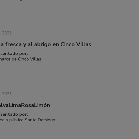
2021
la fresca y al abrigo en Cinco Villas
esentado por:
arca de Cinco Villas
2021
lvaLimaRosaLimón
esentado por:
egio público Santo Domingo