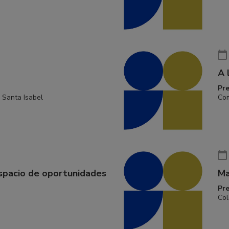
A 
Pr
 Santa Isabel
Com
espacio de oportunidades
Ma
Pr
Col