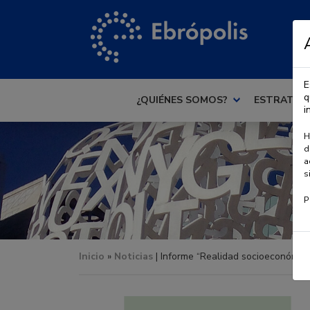
E
q
¿QUIÉNES SOMOS?
ESTRATEG
i
H
d
a
s
P
Inicio
»
Noticias
| Informe “Realidad socioeconómic