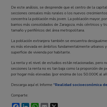
De este análisis, se desprende que el centro de la capita
secciones censales más rurales o los nuevos crecimiento
concentra la población más joven. La población mayor, por
barrios más consolidados de Zaragoza, más céntricos y tr
tamaño y periféricos del área metropolitana.
La población extranjera también se encuentra desigualmen
es más elevada en ámbitos fundamentalmente urbanos y s
superficie de vivienda por habitante.
La renta y el nivel de estudios están relacionadas, pero 
secciones la renta no es tan baja como la proporción de p
por hogar más elevadas (por encima de los 50.000€ al año
Descarga aquí el Informe
“Realidad socioeconómica de
Comparte:
Facebook
LinkedIn
WhatsApp
Email
X