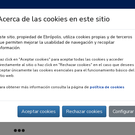
Acerca de las cookies en este sitio
ste sitio, propiedad de Ebrópolis, utiliza cookies propias y de terceros
ue permiten mejorar la usabilidad de navegación y recopilar
IA
OBSERVATORIO URBANO
PREMIO EBRÓPOLIS
nformación.
az click en "Aceptar cookies" para aceptar todas las cookies y acceder
irectamente al sitio o haz click en "Rechazar cookies" en el caso que desees
ceptar únicamente las cookies esenciales para el funcionamiento básico del
itio web.
ara obtener más información consulta la página de
política de cookies
Aceptar cookies
Rechazar cookies
Configurar
a del área metropolitana de Zaragoza”