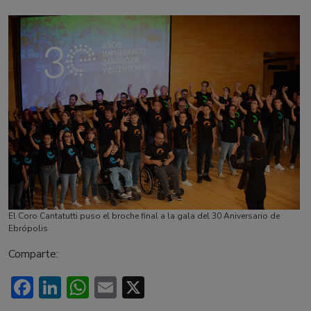
El Coro Cantatutti puso el broche final a la gala del 30 Aniversario de
Ebrópolis
Comparte:
Facebook
LinkedIn
WhatsApp
Email
X