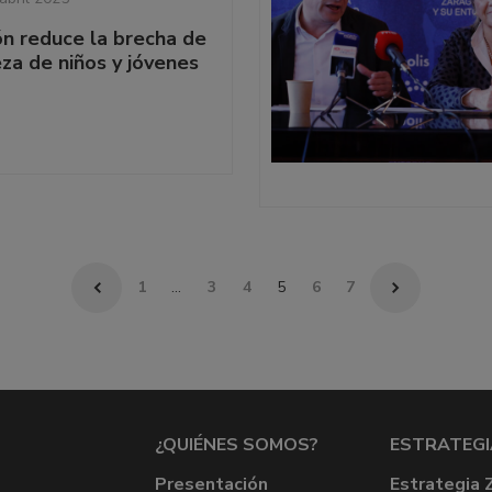
n reduce la brecha de
za de niños y jóvenes
1
…
3
4
5
6
7
¿QUIÉNES SOMOS?
ESTRATEGI
Presentación
Estrategia 