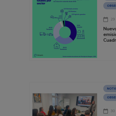
OBSE
29 
Nuevo
emisi
Cuad
NOTI
OBSE
30