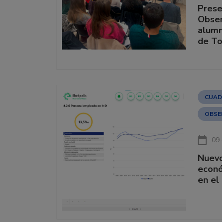
Prese
Obser
alumn
de To
CUAD
OBSE
09 
Nuevo
econó
en el