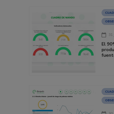
CUAD
OBSE
31 
El 90
produ
fuent
CUAD
OBSE
30 