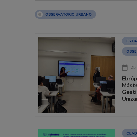
OBSERVATORIO URBANO
ESTR
OBSE
25
Ebróp
Máste
Gesti
Uniza
CUAD