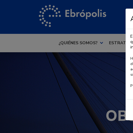
E
q
¿QUIÉNES SOMOS?
ESTRATEG
i
H
d
a
s
P
OB