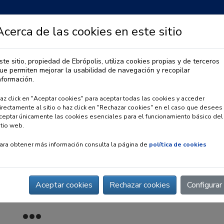
Acerca de las cookies en este sitio
ste sitio, propiedad de Ebrópolis, utiliza cookies propias y de terceros
ue permiten mejorar la usabilidad de navegación y recopilar
IA
OBSERVATORIO URBANO
PREMIO EBRÓPOLIS
nformación.
az click en "Aceptar cookies" para aceptar todas las cookies y acceder
irectamente al sitio o haz click en "Rechazar cookies" en el caso que desees
ceptar únicamente las cookies esenciales para el funcionamiento básico del
itio web.
ara obtener más información consulta la página de
política de cookies
Aceptar cookies
Rechazar cookies
Configurar
6º Premio EBRÓPOLIS a las Buenas Prácticas Ciudadanas