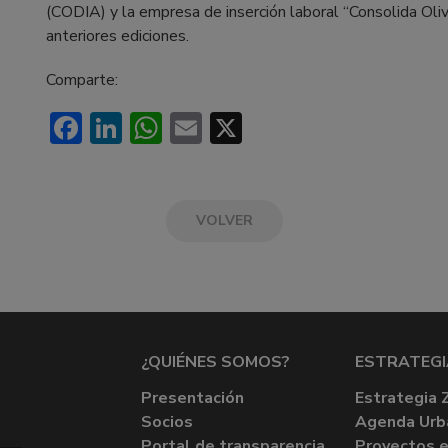
(CODIA) y la empresa de inserción laboral “Consolida Oli
anteriores ediciones.
Comparte:
Facebook
LinkedIn
WhatsApp
Email
X
VOLVER
¿QUIÉNES SOMOS?
ESTRATEGI
Presentación
Estrategia 
Socios
Agenda Urb
Portal de transparencia
Proyectos e