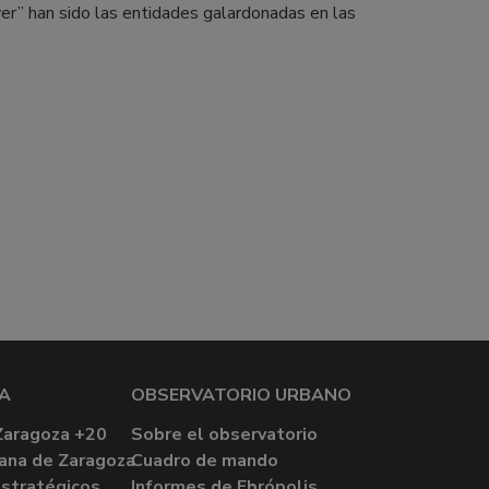
ver” han sido las entidades galardonadas en las
A
OBSERVATORIO URBANO
Zaragoza +20
Sobre el observatorio
ana de Zaragoza
Cuadro de mando
stratégicos
Informes de Ebrópolis