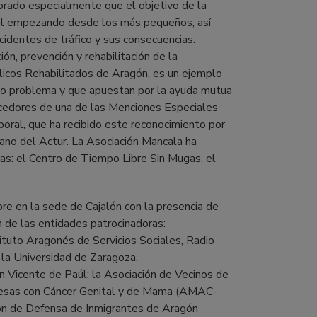
lorado especialmente que el objetivo de la
ial empezando desde los más pequeños, así
cidentes de tráfico y sus consecuencias.
ón, prevención y rehabilitación de la
licos Rehabilitados de Aragón, es un ejemplo
mo problema y que apuestan por la ayuda mutua
recedores de una de las Menciones Especiales
aboral, que ha recibido este reconocimiento por
ozano del Actur. La Asociación Mancala ha
ras: el Centro de Tiempo Libre Sin Mugas, el
e en la sede de Cajalón con la presencia de
n de las entidades patrocinadoras:
ituto Aragonés de Servicios Sociales, Radio
 la Universidad de Zaragoza.
an Vicente de Paúl; la Asociación de Vecinos de
onesas con Cáncer Genital y de Mama (AMAC-
ón de Defensa de Inmigrantes de Aragón