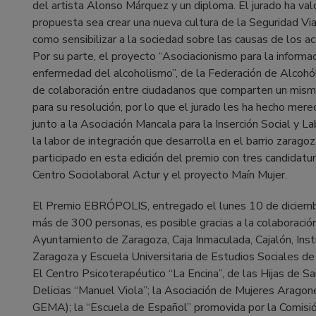
del artista Alonso Márquez y un diploma. El jurado ha va
propuesta sea crear una nueva cultura de la Seguridad V
como sensibilizar a la sociedad sobre las causas de los ac
Por su parte, el proyecto “Asociacionismo para la informaci
enfermedad del alcoholismo”, de la Federación de Alcohó
de colaboración entre ciudadanos que comparten un mis
para su resolución, por lo que el jurado les ha hecho me
junto a la Asociación Mancala para la Inserción Social y L
la labor de integración que desarrolla en el barrio zarag
participado en esta edición del premio con tres candidatu
Centro Sociolaboral Actur y el proyecto Maín Mujer.
El Premio EBRÓPOLIS, entregado el lunes 10 de diciembr
más de 300 personas, es posible gracias a la colaboració
Ayuntamiento de Zaragoza, Caja Inmaculada, Cajalón, Inst
Zaragoza y Escuela Universitaria de Estudios Sociales de
El Centro Psicoterapéutico “La Encina”, de las Hijas de S
Delicias “Manuel Viola”; la Asociación de Mujeres Arag
GEMA); la “Escuela de Español” promovida por la Comisi