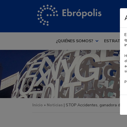
E
q
¿QUIÉNES SOMOS?
ESTRATEG
i
H
d
a
s
P
Inicio
»
Noticias
| STOP Accidentes, ganadora del 