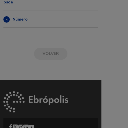
psoe
Número
VOLVER