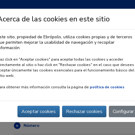
Acerca de las cookies en este sitio
ste sitio, propiedad de Ebrópolis, utiliza cookies propias y de terceros
ue permiten mejorar la usabilidad de navegación y recopilar
IA
OBSERVATORIO URBANO
PREMIO EBRÓPOLIS
nformación.
az click en "Aceptar cookies" para aceptar todas las cookies y acceder
irectamente al sitio o haz click en "Rechazar cookies" en el caso que desees
ceptar únicamente las cookies esenciales para el funcionamiento básico del
itio web.
ara obtener más información consulta la página de
política de cookies
Grupo MLN
Web
:
http://grupo-mln.com
Aceptar cookies
Rechazar cookies
Configurar
Número