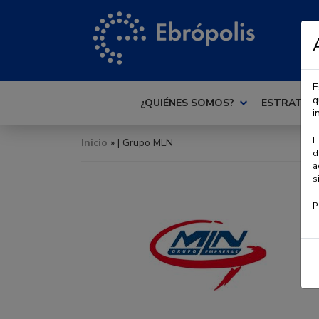
E
q
¿QUIÉNES SOMOS?
ESTRATEG
i
H
Inicio
» | Grupo MLN
d
a
s
P