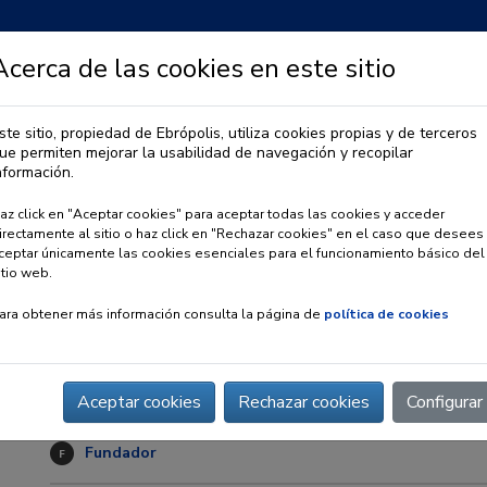
Acerca de las cookies en este sitio
ste sitio, propiedad de Ebrópolis, utiliza cookies propias y de terceros
ue permiten mejorar la usabilidad de navegación y recopilar
IA
OBSERVATORIO URBANO
PREMIO EBRÓPOLIS
nformación.
az click en "Aceptar cookies" para aceptar todas las cookies y acceder
irectamente al sitio o haz click en "Rechazar cookies" en el caso que desees
ceptar únicamente las cookies esenciales para el funcionamiento básico del
itio web.
ara obtener más información consulta la página de
política de cookies
Diputación Provincial 
Web
:
http://www.dpz.es/
Aceptar cookies
Rechazar cookies
Configurar
Fundador