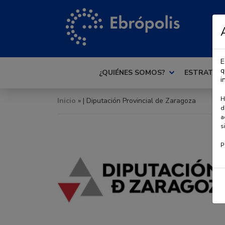
E
q
¿QUIÉNES SOMOS?
ESTRATEG
i
H
Inicio
» | Diputación Provincial de Zaragoza
d
a
s
P