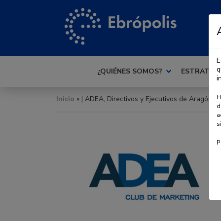
E
q
¿QUIÉNES SOMOS?
ESTRATEG
i
H
Inicio
» | ADEA, Directivos y Ejecutivos de Aragón
d
a
s
P