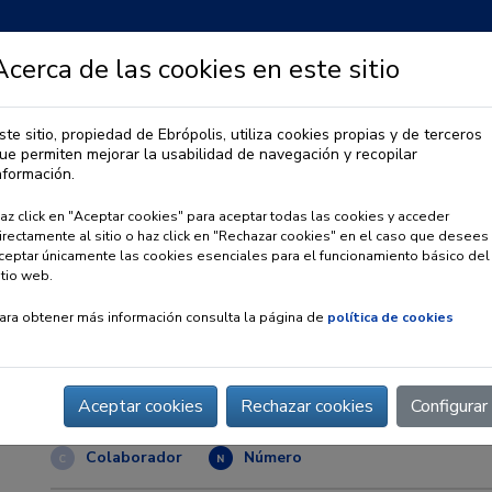
Acerca de las cookies en este sitio
ste sitio, propiedad de Ebrópolis, utiliza cookies propias y de terceros
ue permiten mejorar la usabilidad de navegación y recopilar
IA
OBSERVATORIO URBANO
PREMIO EBRÓPOLIS
nformación.
az click en "Aceptar cookies" para aceptar todas las cookies y acceder
irectamente al sitio o haz click en "Rechazar cookies" en el caso que desees
ceptar únicamente las cookies esenciales para el funcionamiento básico del
itio web.
ara obtener más información consulta la página de
política de cookies
ADEA, Directivos y Eje
Web
:
https://www.directivosadea.com/
Aceptar cookies
Rechazar cookies
Configurar
Colaborador
Número