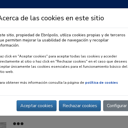
Acerca de las cookies en este sitio
ste sitio, propiedad de Ebrópolis, utiliza cookies propias y de terceros
ue permiten mejorar la usabilidad de navegación y recopilar
IA
OBSERVATORIO URBANO
PREMIO EBRÓPOLIS
nformación.
az click en "Aceptar cookies" para aceptar todas las cookies y acceder
irectamente al sitio o haz click en "Rechazar cookies" en el caso que desees
ceptar únicamente las cookies esenciales para el funcionamiento básico del
itio web.
ara obtener más información consulta la página de
política de cookies
Aceptar cookies
Rechazar cookies
Configurar
 San Valero