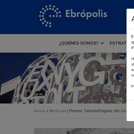
E
q
¿QUIÉNES SOMOS?
ESTRATEG
i
H
d
a
s
P
Inicio
»
Noticias
| Premio TalentoEmpleo del Grupo