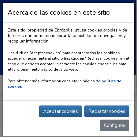
Acerca de las cookies en este sitio
Este sitio, propiedad de Ebrópolis, utiliza cookies propias y de
terceros que permiten mejorar la usabilidad de navegación y
recopilar información.
|
BLOG
CONTACTO
Haz click en "Aceptar cookies" para aceptar todas las cookies y
acceder directamente al sitio o haz click en "Rechazar cookies" en el
Buscar:
caso que desees aceptar únicamente las cookies esenciales para
el funcionamiento básico del sitio web.
Para obtener más información consulta la página de
política de
cookies
Inicio
»
Observatorio urbano
»
Cuadro de mando
»
Cuadro de
mando Dimensiones
| Cuadro de mando Dimensión 2
Aceptar cookies
Rechazar cookies
Configurar