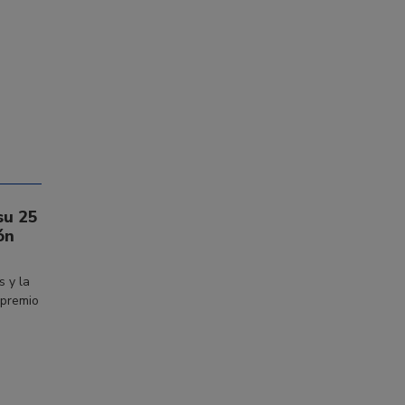
su 25
ón
s y la
 premio