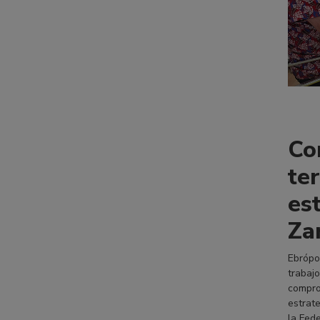
Co
te
es
Za
Ebrópo
trabajo
compro
estrat
la Fed