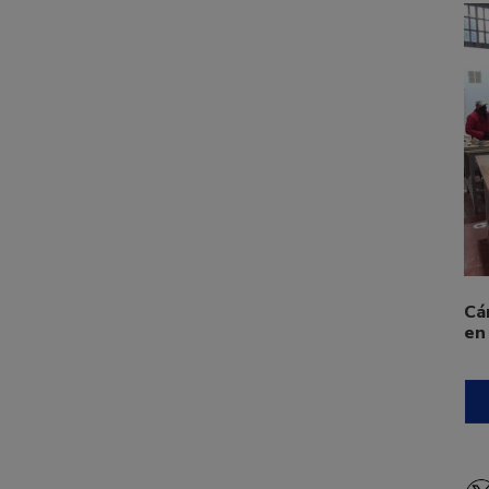
Cá
en