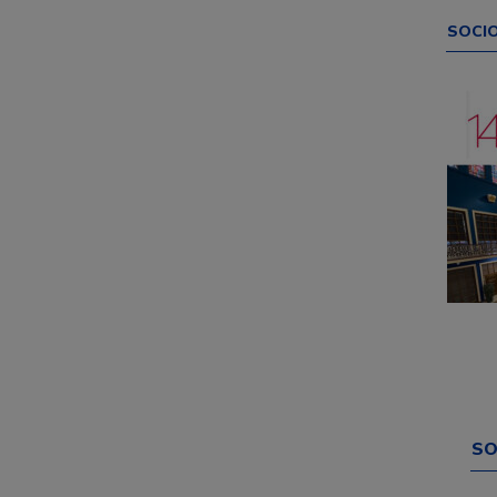
SOCI
SO