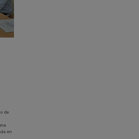
so de
una
ada en