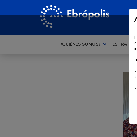
E
q
¿QUIÉNES SOMOS?
ESTRATEG
i
H
d
a
s
P