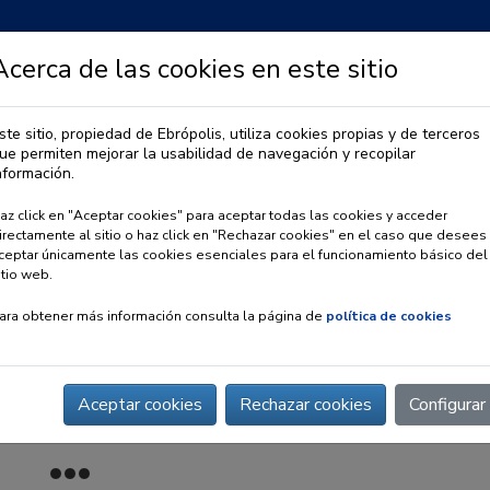
Acerca de las cookies en este sitio
ste sitio, propiedad de Ebrópolis, utiliza cookies propias y de terceros
ue permiten mejorar la usabilidad de navegación y recopilar
IA
OBSERVATORIO URBANO
PREMIO EBRÓPOLIS
nformación.
az click en "Aceptar cookies" para aceptar todas las cookies y acceder
irectamente al sitio o haz click en "Rechazar cookies" en el caso que desees
ceptar únicamente las cookies esenciales para el funcionamiento básico del
itio web.
ara obtener más información consulta la página de
política de cookies
Aceptar cookies
Rechazar cookies
Configurar
orno mejoran su renta pero pierden posiciones