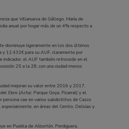
recia que Villanueva de Gállego, María de
edia anual por hogar más de un 4% respecto a
nte disminuye ligeramente en los dos últimos
za y 12.432€ para su AUF, claramente por
e indicador, el AUF también retrocede en el
 posición 25 a la 28, con una ciudad menos
ciudad mejoran su valor entre 2016 y 2017;
del Ebro (Actur, Parque Goya, Picarral) y el
por persona cae en varios subdistritos de Casco
, especialmente, en áreas del Centro, Delicias y
uye en Puebla de Albortón, Perdiguera,