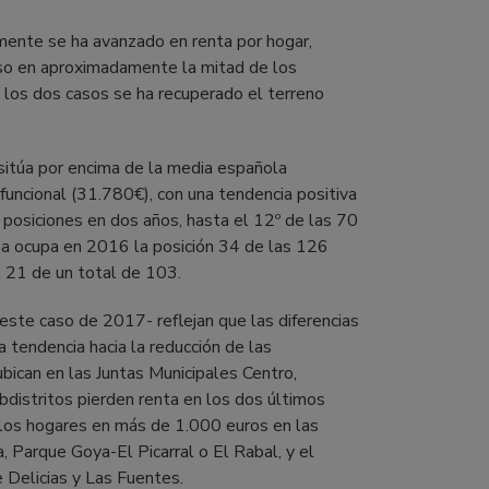
mente se ha avanzado en renta por hogar,
ceso en aproximadamente la mitad de los
e los dos casos se ha recuperado el terreno
 sitúa por encima de la media española
uncional (31.780€), con una tendencia positiva
posiciones en dos años, hasta el 12º de las 70
za ocupa en 2016 la posición 34 de las 126
a 21 de un total de 103.
este caso de 2017- reflejan que las diferencias
a tendencia hacia la reducción de las
ican en las Juntas Municipales Centro,
bdistritos pierden renta en los dos últimos
e los hogares en más de 1.000 euros en las
, Parque Goya-El Picarral o El Rabal, y el
Delicias y Las Fuentes.