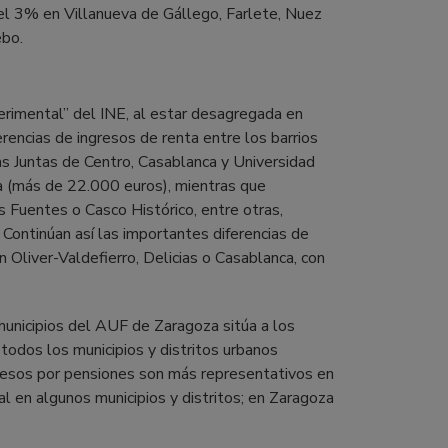
el 3% en Villanueva de Gállego, Farlete, Nuez
ebo.
perimental” del INE, al estar desagregada en
erencias de ingresos de renta entre los barrios
s Juntas de Centro, Casablanca y Universidad
a (más de 22.000 euros), mientras que
as Fuentes o Casco Histórico, entre otras,
. Continúan así las importantes diferencias de
 Oliver-Valdefierro, Delicias o Casablanca, con
municipios del AUF de Zaragoza sitúa a los
 todos los municipios y distritos urbanos
resos por pensiones son más representativos en
l en algunos municipios y distritos; en Zaragoza