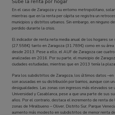
Sube la renta por hogar
En el caso de Zaragoza y su entorno metropolitano, sola
mientras que en la renta per cápita se registra un retro
municipios y distritos urbanos. Sin embargo, en ninguno d
perdido durante la crisis.
El indicador de renta neta media anual de los hogares se
(27.558€) tanto en Zaragoza (31.789€) como en su área f
desde 2013. Pese a ello, el AUF de Zaragoza cae cuatro 
analizadas en 2016. Por su parte, el municipio de Zarago
ciudades estudiadas, mientras que en 2013 tenía la plaz
Para los subdistritos de Zaragoza, los últimos datos –en 
son acusadas en su distribución por barrios, aunque con un
desigualdades. Las zonas con ingresos más elevados se ub
Universidad y Casablanca, pese a que una parte de sus su
años. Por el contrario, destaca el incremento de renta d
zonas de Miralbueno – Oliver, Distrito Sur, Parque Venecia
aumento más modesto en subdistritos de menor renta de 