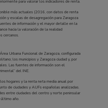
riormente para valorar los indicadores de renta.
onible más actuales (2016, con datos de renta
mación y escalas de desagregación para Zaragoza
uentes de información y el mayor detalle en la
ce hacia la valoración de la realidad
os cercanos.
l Área Urbana Funcional de Zaragoza, configurada
litano; los municipios y Zaragoza ciudad y, por
ales. Las fuentes de información son el
rimental” del INE.
los hogares y la renta neta media anual por
junto de ciudades y AUFs españolas analizadas.
des entre ciudades del centro y norte peninsular
 último año.