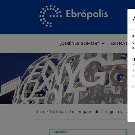
E
q
¿QUIÉNES SOMOS?
ESTRATEG
i
H
d
a
s
P
Inicio
»
Noticias
| Los hogares de Zaragoza y su ent