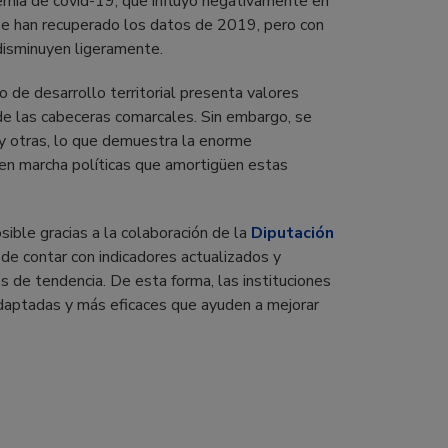
demia de covid-19, que influyó negativamente en
 se han recuperado los datos de 2019, pero con
 disminuyen ligeramente.
ico de desarrollo territorial presenta valores
de las cabeceras comarcales. Sin embargo, se
y otras, lo que demuestra la enorme
en marcha políticas que amortigüen estas
sible gracias a la colaboración de la
Diputación
 de contar con indicadores actualizados y
s de tendencia. De esta forma, las instituciones
adaptadas y más eficaces que ayuden a mejorar