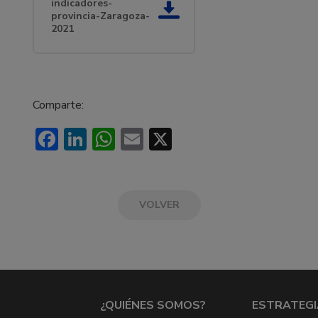
indicadores-
provincia-Zaragoza-
2021
Comparte:
Facebook
LinkedIn
WhatsApp
Email
X
VOLVER
¿QUIÉNES SOMOS?
ESTRATEGI