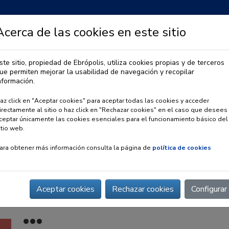
Acerca de las cookies en este sitio
ste sitio, propiedad de Ebrópolis, utiliza cookies propias y de terceros
ue permiten mejorar la usabilidad de navegación y recopilar
IA
OBSERVATORIO URBANO
PREMIO EBRÓPOLIS
nformación.
az click en "Aceptar cookies" para aceptar todas las cookies y acceder
irectamente al sitio o haz click en "Rechazar cookies" en el caso que desees
ceptar únicamente las cookies esenciales para el funcionamiento básico del
itio web.
ara obtener más información consulta la página de
política de cookies
Aceptar cookies
Rechazar cookies
Configurar
e duplica en la provincia de Zaragoza en 20 años