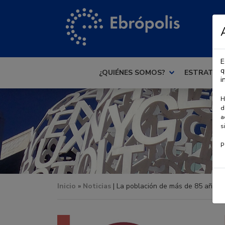
E
q
¿QUIÉNES SOMOS?
ESTRATEG
i
H
d
a
s
P
Inicio
»
Noticias
| La población de más de 85 años s