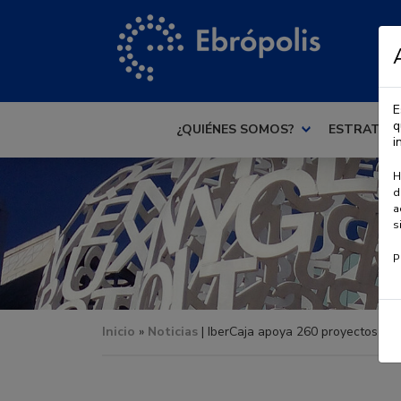
E
q
¿QUIÉNES SOMOS?
ESTRATEG
i
H
d
a
s
P
Inicio
»
Noticias
| IberCaja apoya 260 proyectos soc