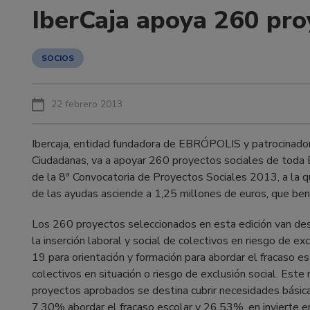
IberCaja apoya 260 pro
SOCIOS
22 febrero 2013
Ibercaja, entidad fundadora de EBRÓPOLIS y patrocinador
Ciudadanas, va a apoyar 260 proyectos sociales de toda 
de la 8ª Convocatoria de Proyectos Sociales 2013, a la 
de las ayudas asciende a 1,25 millones de euros, que be
Los 260 proyectos seleccionados en esta edición van dest
la inserción laboral y social de colectivos en riesgo de ex
19 para orientación y formación para abordar el fracaso es
colectivos en situación o riesgo de exclusión social. Es
proyectos aprobados se destina cubrir necesidades básic
7,30% abordar el fracaso escolar y 26,53%, en invierte en