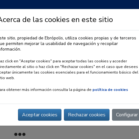
Acerca de las cookies en este sitio
ste sitio, propiedad de Ebrópolis, utiliza cookies propias y de terceros
ue permiten mejorar la usabilidad de navegación y recopilar
IA
OBSERVATORIO URBANO
PREMIO EBRÓPOLIS
nformación.
az click en "Aceptar cookies" para aceptar todas las cookies y acceder
irectamente al sitio o haz click en "Rechazar cookies" en el caso que desees
ceptar únicamente las cookies esenciales para el funcionamiento básico del
itio web.
ara obtener más información consulta la página de
política de cookies
Aceptar cookies
Rechazar cookies
Configurar
cooperación de Unizar en Colombia