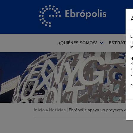
E
q
¿QUIÉNES SOMOS?
ESTRATEG
i
H
d
a
s
P
Inicio
»
Noticias
| Ebrópolis apoya un proyecto de 