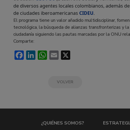
de diversos agentes locales colombianos, además del
de ciudades iberoamericanas
CIDEU
.
El programa tiene un valor añadido multidisciplinar, foment
tecnológica, la búsqueda de alianzas transfronterizas y la
ciudadanía siguiendo las pautas marcadas por la ONU rela
Comparte:
Facebook
LinkedIn
WhatsApp
Email
X
VOLVER
¿QUIÉNES SOMOS?
ESTRATEGI