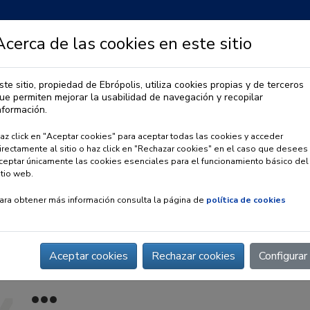
Acerca de las cookies en este sitio
ste sitio, propiedad de Ebrópolis, utiliza cookies propias y de terceros
ue permiten mejorar la usabilidad de navegación y recopilar
IA
OBSERVATORIO URBANO
PREMIO EBRÓPOLIS
nformación.
az click en "Aceptar cookies" para aceptar todas las cookies y acceder
irectamente al sitio o haz click en "Rechazar cookies" en el caso que desees
ceptar únicamente las cookies esenciales para el funcionamiento básico del
itio web.
ara obtener más información consulta la página de
política de cookies
Aceptar cookies
Rechazar cookies
Configurar
 peso directivo en Aragón