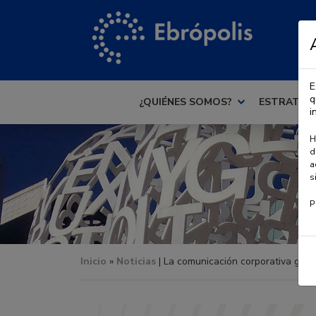
E
q
¿QUIÉNES SOMOS?
ESTRATEG
i
H
d
a
s
P
Inicio
»
Noticias
| La comunicación corporativa gana