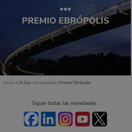
PREMIO EBRÓPOLIS
Inicio
»
Al Día »
Actualidad
| Premio Ebrópolis
Sigue todas las novedades :