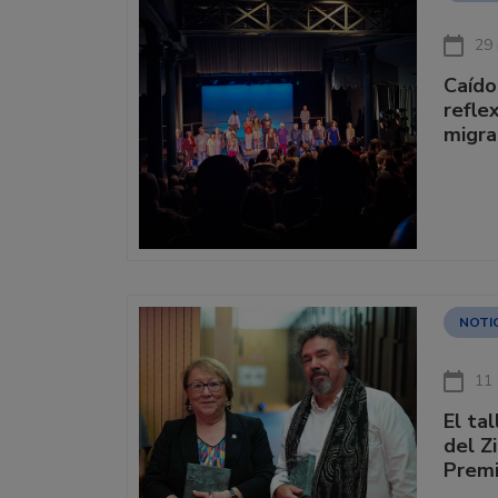
29
Caído
refle
migra
NOTI
11 
El ta
del Z
Premi