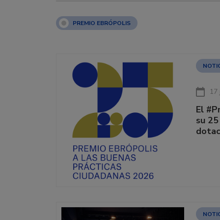
PREMIO EBRÓPOLIS
NOTI
17 
El #P
su 25
dotac
NOTI