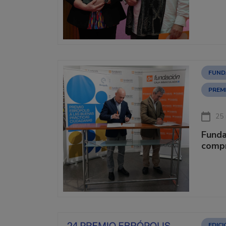
FUND
PREM
25
Funda
compr
EDIC