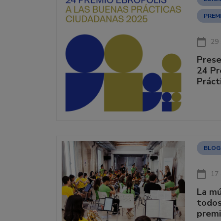
PREM
29
Prese
24 Pr
Práct
BLOG
17
La mú
todos
premi