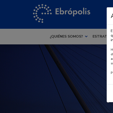
E
q
¿QUIÉNES SOMOS?
ESTRATEG
i
H
d
a
s
P