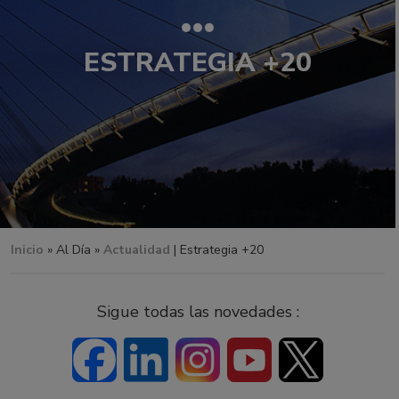
ESTRATEGIA +20
Inicio
»
Al Día »
Actualidad
| Estrategia +20
Sigue todas las novedades :