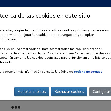
Acerca de las cookies en este sitio
ste sitio, propiedad de Ebrópolis, utiliza cookies propias y de terceros
ue permiten mejorar la usabilidad de navegación y recopilar
IA
OBSERVATORIO URBANO
PREMIO EBRÓPOLIS
nformación.
az click en "Aceptar cookies" para aceptar todas las cookies y acceder
irectamente al sitio o haz click en "Rechazar cookies" en el caso que desees
ceptar únicamente las cookies esenciales para el funcionamiento básico del
itio web.
ara obtener más información consulta la página de
política de cookies
Aceptar cookies
Rechazar cookies
Configurar
lvemos el Elíseos