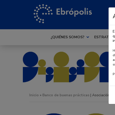
E
q
¿QUIÉNES SOMOS?
ESTRATEG
i
H
d
a
s
P
Inicio
»
Banco de buenas prácticas
| Asociación Sa