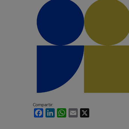
Compartir:
Facebook
LinkedIn
WhatsApp
Email
X