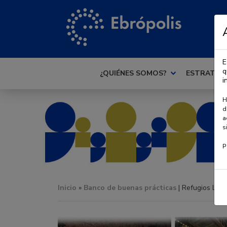
E
q
¿QUIÉNES SOMOS?
ESTRATEG
i
H
d
a
s
P
Inicio
»
Banco de buenas prácticas
| Refugios Libr