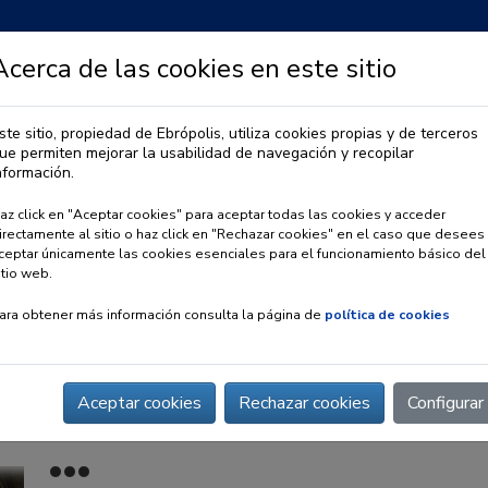
Acerca de las cookies en este sitio
ste sitio, propiedad de Ebrópolis, utiliza cookies propias y de terceros
ue permiten mejorar la usabilidad de navegación y recopilar
IA
OBSERVATORIO URBANO
PREMIO EBRÓPOLIS
nformación.
az click en "Aceptar cookies" para aceptar todas las cookies y acceder
irectamente al sitio o haz click en "Rechazar cookies" en el caso que desees
ceptar únicamente las cookies esenciales para el funcionamiento básico del
itio web.
ara obtener más información consulta la página de
política de cookies
Aceptar cookies
Rechazar cookies
Configurar
es Dignos