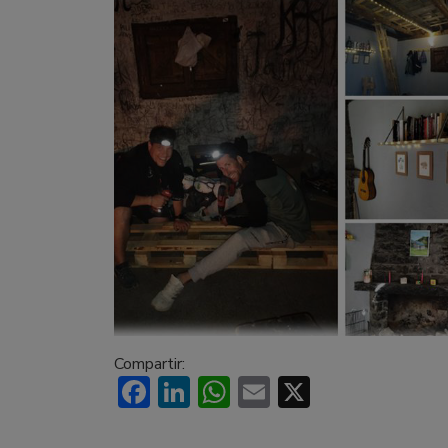
Compartir:
Facebook
LinkedIn
WhatsApp
Email
X