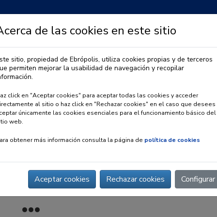
Acerca de las cookies en este sitio
ste sitio, propiedad de Ebrópolis, utiliza cookies propias y de terceros
ue permiten mejorar la usabilidad de navegación y recopilar
IA
OBSERVATORIO URBANO
PREMIO EBRÓPOLIS
nformación.
az click en "Aceptar cookies" para aceptar todas las cookies y acceder
irectamente al sitio o haz click en "Rechazar cookies" en el caso que desees
ceptar únicamente las cookies esenciales para el funcionamiento básico del
itio web.
ara obtener más información consulta la página de
política de cookies
Aceptar cookies
Rechazar cookies
Configurar
ultural de la Comunidad Escolar César Augusto ACCECA