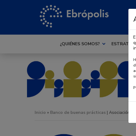
E
q
¿QUIÉNES SOMOS?
ESTRATEG
i
H
d
a
s
P
Inicio
»
Banco de buenas prácticas
| Asociación C