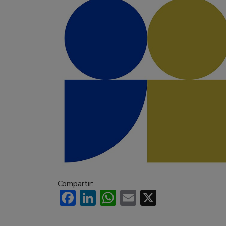
Compartir:
Facebook
LinkedIn
WhatsApp
Email
X