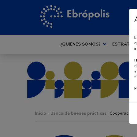
E
q
¿QUIÉNES SOMOS?
ESTRATEG
i
H
d
a
s
P
Inicio
»
Banco de buenas prácticas
| Cooperación 