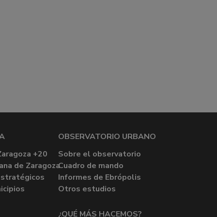
A
OBSERVATORIO URBANO
Zaragoza +20
Sobre el observatorio
ana de Zaragoza
Cuadro de mando
stratégicos
Informes de Ebrópolis
icipios
Otros estudios
¿QUÉ MÁS HACEMOS?