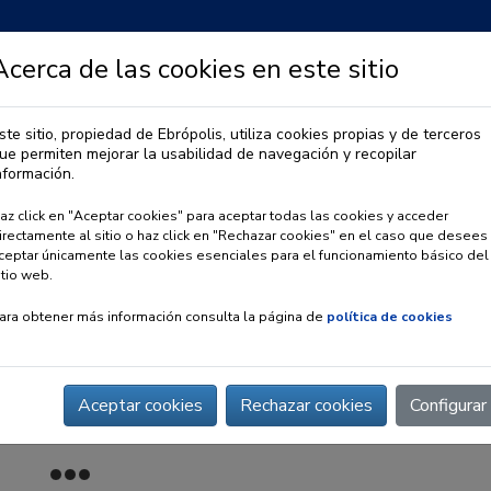
Acerca de las cookies en este sitio
ste sitio, propiedad de Ebrópolis, utiliza cookies propias y de terceros
ue permiten mejorar la usabilidad de navegación y recopilar
IA
OBSERVATORIO URBANO
PREMIO EBRÓPOLIS
nformación.
az click en "Aceptar cookies" para aceptar todas las cookies y acceder
irectamente al sitio o haz click en "Rechazar cookies" en el caso que desees
ceptar únicamente las cookies esenciales para el funcionamiento básico del
itio web.
ara obtener más información consulta la página de
política de cookies
Aceptar cookies
Rechazar cookies
Configurar
Internacional ONG