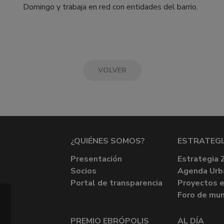
Domingo y trabaja en red con entidades del barrio.
VOLVER
¿QUIÉNES SOMOS?
ESTRATEGI
Presentación
Estrategia 
Socios
Agenda Urb
Portal de transparencia
Proyectos e
Foro de mun
PREMIO EBRÓPOLIS
AL DÍA