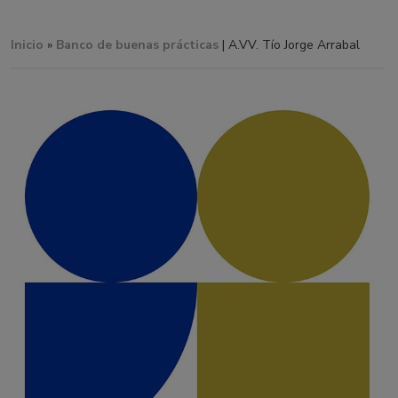
Inicio
»
Banco de buenas prácticas
| A.VV. Tío Jorge Arrabal