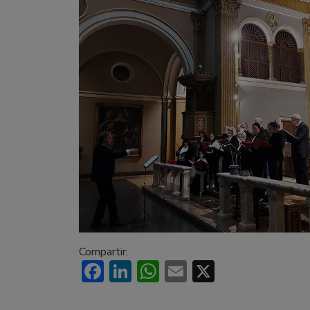
Compartir:
Facebook
LinkedIn
WhatsApp
Email
X