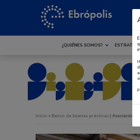
E
q
¿QUIÉNES SOMOS?
ESTRATEG
i
H
d
a
s
P
Inicio
»
Banco de buenas prácticas
| Asociación Cul