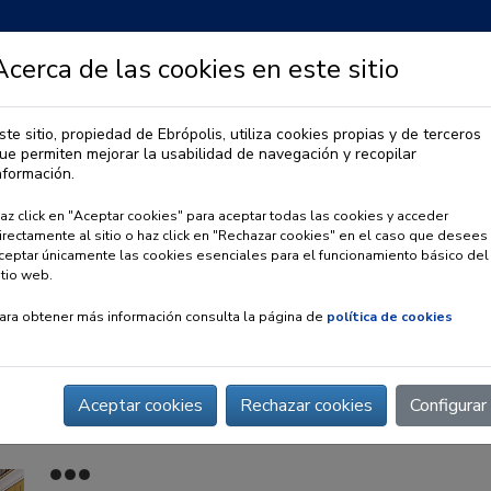
Acerca de las cookies en este sitio
ste sitio, propiedad de Ebrópolis, utiliza cookies propias y de terceros
ue permiten mejorar la usabilidad de navegación y recopilar
IA
OBSERVATORIO URBANO
PREMIO EBRÓPOLIS
nformación.
az click en "Aceptar cookies" para aceptar todas las cookies y acceder
irectamente al sitio o haz click en "Rechazar cookies" en el caso que desees
ceptar únicamente las cookies esenciales para el funcionamiento básico del
itio web.
ara obtener más información consulta la página de
política de cookies
Aceptar cookies
Rechazar cookies
Configurar
tural Inclu i Arte