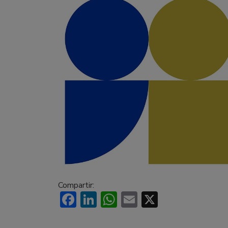
Compartir:
Facebook
LinkedIn
WhatsApp
Email
X