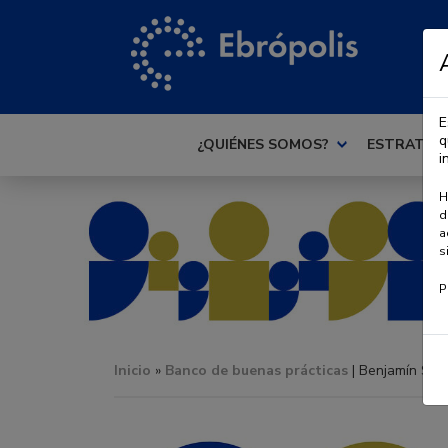
E
q
¿QUIÉNES SOMOS?
ESTRATEG
i
H
d
a
s
P
Inicio
»
Banco de buenas prácticas
| Benjamín San