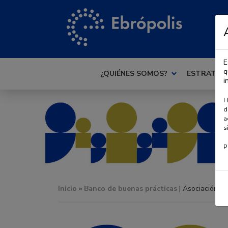
E
q
¿QUIÉNES SOMOS?
ESTRATEG
i
H
d
a
s
P
Inicio
»
Banco de buenas prácticas
| Asociación d