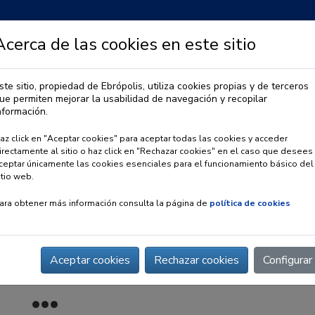
Acerca de las cookies en este sitio
ste sitio, propiedad de Ebrópolis, utiliza cookies propias y de terceros
ue permiten mejorar la usabilidad de navegación y recopilar
IA
OBSERVATORIO URBANO
PREMIO EBRÓPOLIS
nformación.
az click en "Aceptar cookies" para aceptar todas las cookies y acceder
irectamente al sitio o haz click en "Rechazar cookies" en el caso que desees
ceptar únicamente las cookies esenciales para el funcionamiento básico del
itio web.
ara obtener más información consulta la página de
política de cookies
Aceptar cookies
Rechazar cookies
Configurar
e Empresarios Solidarios Aragón SOLIDAR