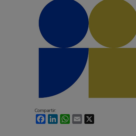
Compartir:
Facebook
LinkedIn
WhatsApp
Email
X