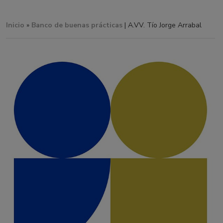
Inicio
»
Banco de buenas prácticas
| A.VV. Tío Jorge Arrabal