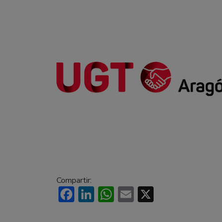
Compartir:
Facebook
LinkedIn
WhatsApp
Email
X