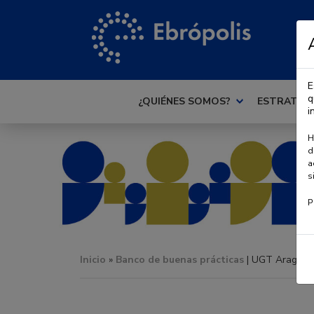
E
q
¿QUIÉNES SOMOS?
ESTRATEG
i
H
d
a
s
P
Inicio
»
Banco de buenas prácticas
| UGT Aragón