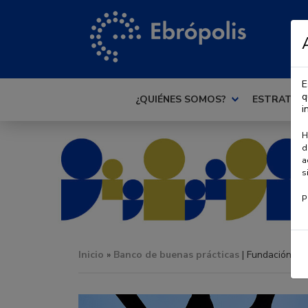
E
q
¿QUIÉNES SOMOS?
ESTRATEG
i
H
d
a
s
P
Inicio
»
Banco de buenas prácticas
| Fundación Ba