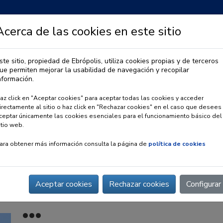
Acerca de las cookies en este sitio
ste sitio, propiedad de Ebrópolis, utiliza cookies propias y de terceros
ue permiten mejorar la usabilidad de navegación y recopilar
IA
OBSERVATORIO URBANO
PREMIO EBRÓPOLIS
nformación.
az click en "Aceptar cookies" para aceptar todas las cookies y acceder
irectamente al sitio o haz click en "Rechazar cookies" en el caso que desees
ceptar únicamente las cookies esenciales para el funcionamiento básico del
itio web.
ara obtener más información consulta la página de
política de cookies
Aceptar cookies
Rechazar cookies
Configurar
nco de Alimentos de Aragón