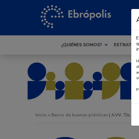
E
q
¿QUIÉNES SOMOS?
ESTRATEG
i
H
d
a
s
P
Inicio
»
Banco de buenas prácticas
| A.VV. Tío Jor