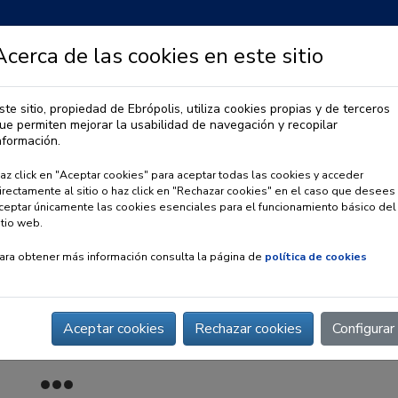
Acerca de las cookies en este sitio
ste sitio, propiedad de Ebrópolis, utiliza cookies propias y de terceros
ue permiten mejorar la usabilidad de navegación y recopilar
IA
OBSERVATORIO URBANO
PREMIO EBRÓPOLIS
nformación.
az click en "Aceptar cookies" para aceptar todas las cookies y acceder
irectamente al sitio o haz click en "Rechazar cookies" en el caso que desees
ceptar únicamente las cookies esenciales para el funcionamiento básico del
itio web.
ara obtener más información consulta la página de
política de cookies
Aceptar cookies
Rechazar cookies
Configurar
ge Arrabal