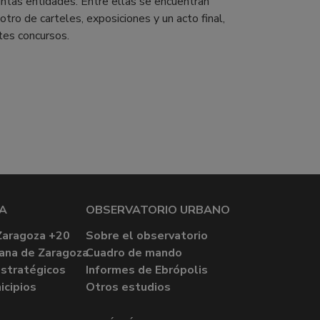
tintas entidades. Entre ellas se encuentran
 otro de carteles, exposiciones y un acto final,
tes concursos.
A
OBSERVATORIO URBANO
Zaragoza +20
Sobre el observatorio
ana de Zaragoza
Cuadro de mando
stratégicos
Informes de Ebrópolis
icipios
Otros estudios