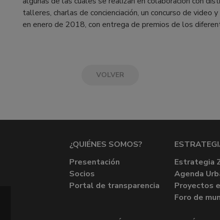
algunas de las cuales se realizan en colaboración con dis
talleres, charlas de concienciación, un concurso de video y
en enero de 2018, con entrega de premios de los diferen
VOLVER
¿QUIÉNES SOMOS?
ESTRATEGI
Presentación
Estrategia 
Socios
Agenda Urb
Portal de transparencia
Proyectos e
Foro de mun