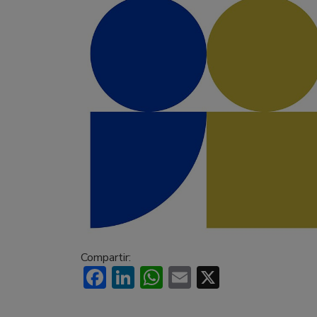
Compartir:
Facebook
LinkedIn
WhatsApp
Email
X