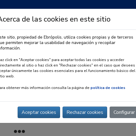
Acerca de las cookies en este sitio
ste sitio, propiedad de Ebrópolis, utiliza cookies propias y de terceros
ue permiten mejorar la usabilidad de navegación y recopilar
IA
OBSERVATORIO URBANO
PREMIO EBRÓPOLIS
nformación.
az click en "Aceptar cookies" para aceptar todas las cookies y acceder
irectamente al sitio o haz click en "Rechazar cookies" en el caso que desees
ceptar únicamente las cookies esenciales para el funcionamiento básico del
itio web.
ara obtener más información consulta la página de
política de cookies
Aceptar cookies
Rechazar cookies
Configurar
ragonesa de Montañismo