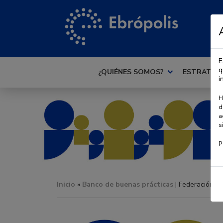
E
q
¿QUIÉNES SOMOS?
ESTRATEG
i
H
d
a
s
P
Inicio
»
Banco de buenas prácticas
| Federación A