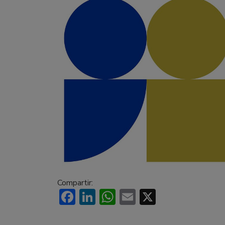
Compartir:
Facebook
LinkedIn
WhatsApp
Email
X