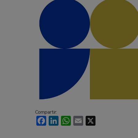
Compartir:
Facebook
LinkedIn
WhatsApp
Email
X