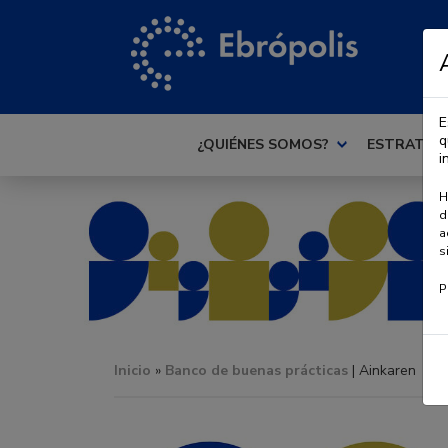
E
q
¿QUIÉNES SOMOS?
ESTRATEG
i
H
d
a
s
P
Inicio
»
Banco de buenas prácticas
| Ainkaren