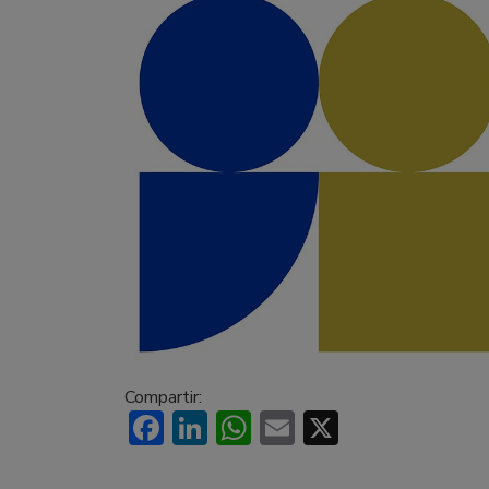
Compartir:
Facebook
LinkedIn
WhatsApp
Email
X