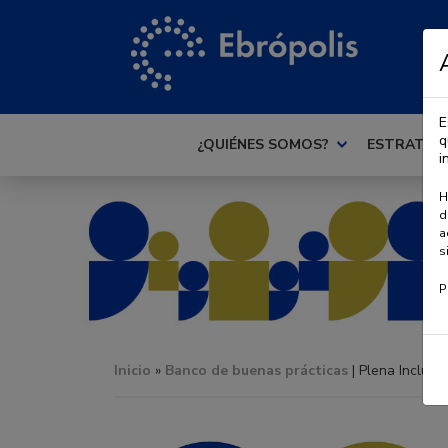
E
q
¿QUIÉNES SOMOS?
ESTRATEG
i
H
d
a
s
P
Inicio
»
Banco de buenas prácticas
| Plena Inclusi