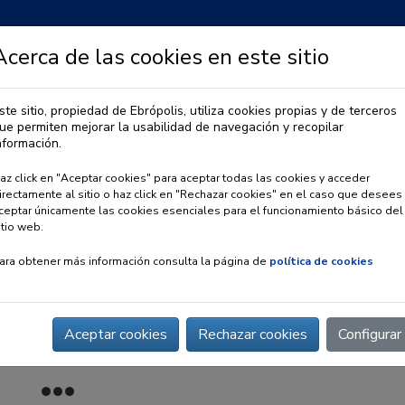
Acerca de las cookies en este sitio
ste sitio, propiedad de Ebrópolis, utiliza cookies propias y de terceros
ue permiten mejorar la usabilidad de navegación y recopilar
IA
OBSERVATORIO URBANO
PREMIO EBRÓPOLIS
nformación.
az click en "Aceptar cookies" para aceptar todas las cookies y acceder
irectamente al sitio o haz click en "Rechazar cookies" en el caso que desees
ceptar únicamente las cookies esenciales para el funcionamiento básico del
itio web.
ara obtener más información consulta la página de
política de cookies
Aceptar cookies
Rechazar cookies
Configurar
ón Aragón