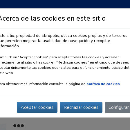
Acerca de las cookies en este sitio
ste sitio, propiedad de Ebrópolis, utiliza cookies propias y de terceros
ue permiten mejorar la usabilidad de navegación y recopilar
IA
OBSERVATORIO URBANO
PREMIO EBRÓPOLIS
nformación.
az click en "Aceptar cookies" para aceptar todas las cookies y acceder
irectamente al sitio o haz click en "Rechazar cookies" en el caso que desees
ceptar únicamente las cookies esenciales para el funcionamiento básico del
itio web.
ara obtener más información consulta la página de
política de cookies
Aceptar cookies
Rechazar cookies
Configurar
 gatos y tú” de Zaragoza