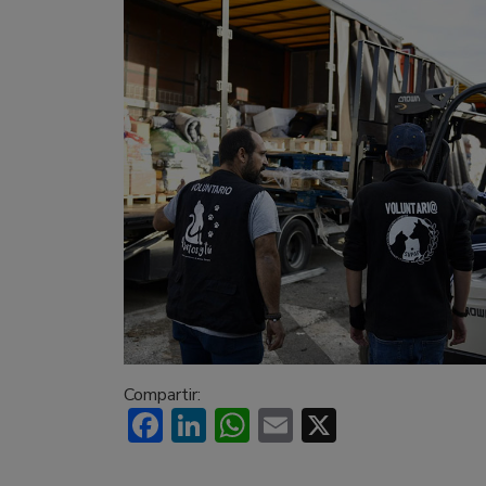
Compartir:
Facebook
LinkedIn
WhatsApp
Email
X