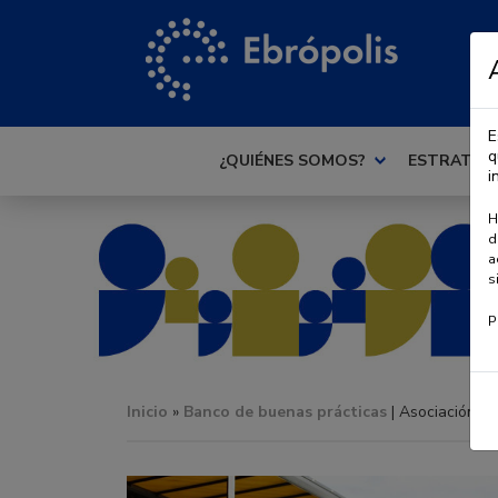
E
q
¿QUIÉNES SOMOS?
ESTRATEG
i
H
d
a
s
P
Inicio
»
Banco de buenas prácticas
| Asociación “4