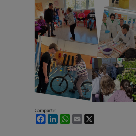
Compartir:
Facebook
LinkedIn
WhatsApp
Email
X