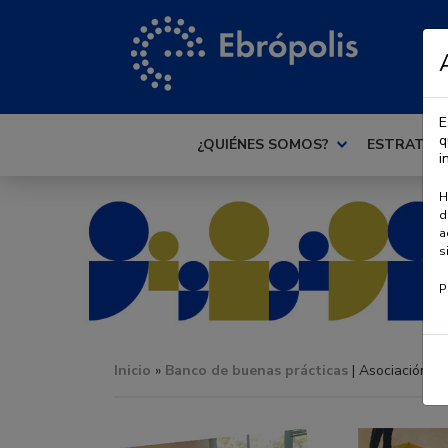
E
q
¿QUIÉNES SOMOS?
ESTRATEG
i
H
d
a
s
P
Inicio
»
Banco de buenas prácticas
| Asociación Utr