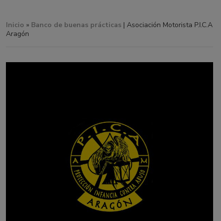
Inicio
»
Banco de buenas prácticas
| Asociación Motorista P.I.C.A
Aragón