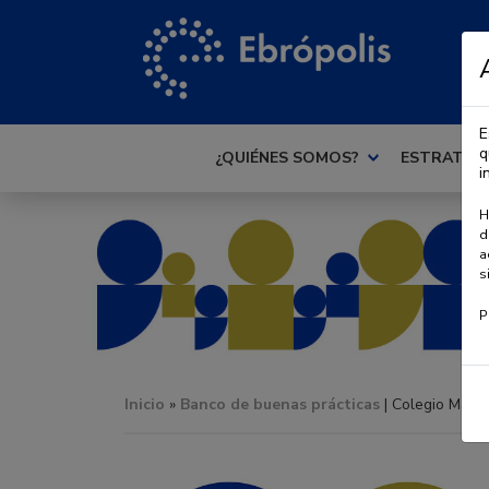
E
q
¿QUIÉNES SOMOS?
ESTRATEG
i
H
d
a
s
P
Inicio
»
Banco de buenas prácticas
| Colegio María