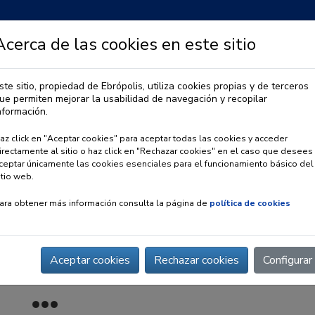
Acerca de las cookies en este sitio
ste sitio, propiedad de Ebrópolis, utiliza cookies propias y de terceros
ue permiten mejorar la usabilidad de navegación y recopilar
IA
OBSERVATORIO URBANO
PREMIO EBRÓPOLIS
nformación.
az click en "Aceptar cookies" para aceptar todas las cookies y acceder
irectamente al sitio o haz click en "Rechazar cookies" en el caso que desees
ceptar únicamente las cookies esenciales para el funcionamiento básico del
itio web.
ara obtener más información consulta la página de
política de cookies
Aceptar cookies
Rechazar cookies
Configurar
 Auxiliadora de Zaragoza