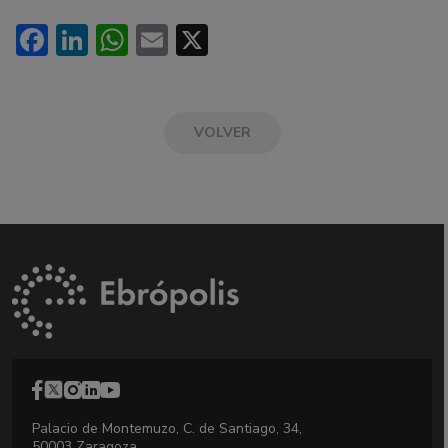
Facebook
LinkedIn
WhatsApp
Email
X
VOLVER
Palacio de Montemuzo, C. de Santiago, 34,
50003 Zaragoza